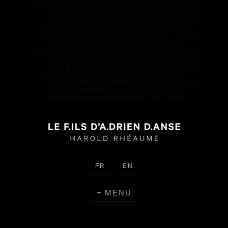
Warning
: Use of undefined constant
HEADER_IMAGE_WIDTH - assumed
'HEADER_IMAGE_WIDTH' (this will throw an Error in a future
version of PHP) in
/home/lefilsd/public_html/wp-
content/themes/lefilsdadrien/functions.php
on line
18
Warning
: Use of undefined constant
HEADER_IMAGE_HEIGHT - assumed
'HEADER_IMAGE_HEIGHT' (this will throw an Error in a future
version of PHP) in
/home/lefilsd/public_html/wp-
content/themes/lefilsdadrien/functions.php
on line
18
FR
EN
MENU
CRÉATIONS