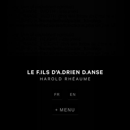
Warning
: Use of undefined constant
HEADER_IMAGE_WIDTH - assumed
'HEADER_IMAGE_WIDTH' (this will throw an Error in a future
version of PHP) in
/home/lefilsd/public_html/wp-
content/themes/lefilsdadrien/functions.php
on line
18
Warning
: Use of undefined constant
HEADER_IMAGE_HEIGHT - assumed
'HEADER_IMAGE_HEIGHT' (this will throw an Error in a future
version of PHP) in
/home/lefilsd/public_html/wp-
content/themes/lefilsdadrien/functions.php
on line
18
FR
EN
MENU
CRÉATIONS