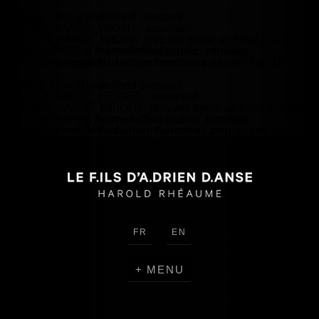
Warning
: Use of undefined constant
HEADER_IMAGE_WIDTH - assumed
'HEADER_IMAGE_WIDTH' (this will throw an Error in a future
version of PHP) in
/home/lefilsd/public_html/wp-
content/themes/lefilsdadrien/functions.php
on line
18
Warning
: Use of undefined constant
HEADER_IMAGE_HEIGHT - assumed
'HEADER_IMAGE_HEIGHT' (this will throw an Error in a future
version of PHP) in
/home/lefilsd/public_html/wp-
content/themes/lefilsdadrien/functions.php
on line
18
FR
EN
MENU
CRÉATIONS