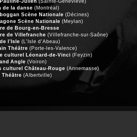
 Pauline-Julien
(Sainte-Geneviève)
 de la danse
(Montréal)
boggan Scène Nationale
(Décines)
agone Scène Nationale
(Meylan)
re de Bourg-en-Bresse
re de Villefranche
(Villefranche-sur-Saône)
de l’Isle
(L’Isle d’Abeau)
ain Théâtre
(Porte-les-Valence)
e culturel Léonard-de-Vinci
(Feyzin)
and Angle
(Voiron)
s culturel Château-Rouge
(Annemasse)
 Théâtre
(Albertville)