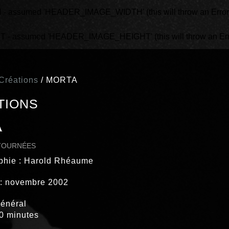
assumed 'HEADER_IMAGE_WIDTH' (this will throw an Error in
 assumed 'HEADER_IMAGE_HEIGHT' (this will throw an Error 
Créations
/
MORTA
TIONS
A
TOURNÉES
phie : Harold Rhéaume
 : novembre 2002
général
0 minutes