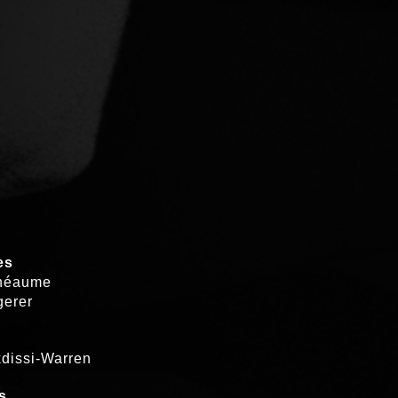
S
es
héaume
gerer
dissi-Warren
s