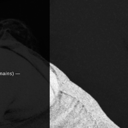
 mains
) —