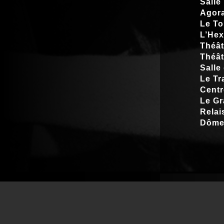
Salle
Agora
Le To
L’Hex
Théât
Théât
Salle 
Le Tr
Centr
Le Gr
Relai
Dôme