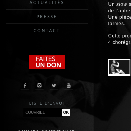
ACTUALITÉS
Un
slow
t
de l’autr
PRESSE
Une pièce
larmes.
CONTACT
Cette pro
4 chorégr




LISTE D’ENVOI