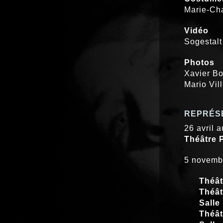
Marie-Cha
Vidéo
Sogestalt
Photos
Xavier Bo
Mario Vil
REPRÉS
26 avril 
Théâtre 
5 novemb
Théât
Théât
Salle
Théât