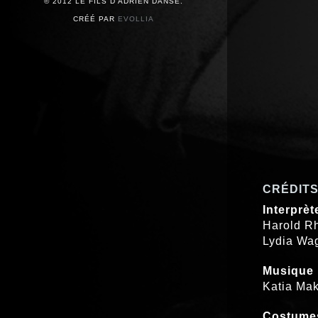
© 2012 LE FILS D’ADRIEN DANSE.
CRÉÉ PAR
EVOLLIA
CRÉDIT
Interprèt
Harold R
Lydia Wa
Musique
Katia Mak
Costume