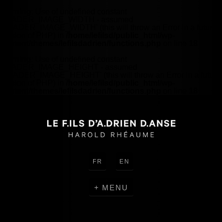
Warning
: Use of undefined constant
HEADER_IMAGE_WIDTH - assumed
'HEADER_IMAGE_WIDTH' (this will throw an Error in a future
version of PHP) in
/home/lefilsd/public_html/wp-
content/themes/lefilsdadrien/functions.php
on line
18
Warning
: Use of undefined constant
HEADER_IMAGE_HEIGHT - assumed
'HEADER_IMAGE_HEIGHT' (this will throw an Error in a future
version of PHP) in
/home/lefilsd/public_html/wp-
content/themes/lefilsdadrien/functions.php
on line
18
FR
EN
MENU
CRÉATIONS