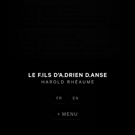
Warning
: Use of undefined constant
HEADER_IMAGE_WIDTH - assumed
'HEADER_IMAGE_WIDTH' (this will throw an Error in a future
version of PHP) in
/home/lefilsd/public_html/wp-
content/themes/lefilsdadrien/functions.php
on line
18
Warning
: Use of undefined constant
HEADER_IMAGE_HEIGHT - assumed
'HEADER_IMAGE_HEIGHT' (this will throw an Error in a future
version of PHP) in
/home/lefilsd/public_html/wp-
content/themes/lefilsdadrien/functions.php
on line
18
FR
EN
MENU
CRÉATIONS