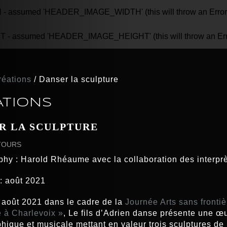
assumed 'HEADER_IMAGE_WIDTH' (this will throw an Error in
 assumed 'HEADER_IMAGE_HEIGHT' (this will throw an Error 
réations
/
Danser la sculpture
ATIONS
R LA SCULPTURE
TOURS
hy : Harold Rhéaume avec la collaboration des interpr
: août 2021
 août 2021 dans le cadre de la
Journée Arts sans frontiè
à Charlevoix »
,
Le fils d’Adrien danse présente une œ
hique et musicale mettant en valeur trois sculptures de 