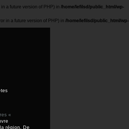
 a future version of PHP) in
/home/lefilsd/public_html/wp-
in a future version of PHP) in
/home/lefilsd/public_html/wp-
ètes
res «
uvre
la région. De