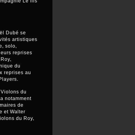
ompagnie Le fils
aël Dubé se
ités artistiques
, solo,
ieurs reprises
 Roy,
onique du
x reprises au
Players.
 Violons du
t a notamment
imaires de
e et Walter
iolons du Roy,