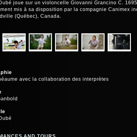
ubé joue sur un violoncelle Giovanni Grancino C. 169
ment mis à sa disposition par la compagnie Canimex inc
ville (Québec), Canada.
S
phie
éaume avec la collaboration des interprètes
e
Ganbold
le
Dubé
MANCES AND TOURS