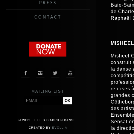
PRESS
Baie-Sain
de Charle
CONTACT
Raphaël 
MISHEE
Misheel G
construit
la danse 




compétiti
professio
reprises 
MAILING LIST
grandes c
Götheborg
des artis
Ensemble.
© 2012 LE FILS D’ADRIEN DANSE.
Sensation
la direct
CREATED BY
EVOLLIA