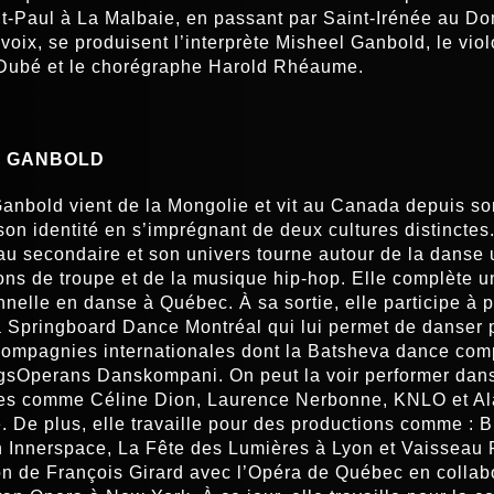
t-Paul à La Malbaie, en passant par Saint-Irénée au D
voix, se produisent l’interprète Misheel Ganbold, le viol
Dubé et le chorégraphe Harold Rhéaume.
L GANBOLD
anbold vient de la Mongolie et vit au Canada depuis so
 son identité en s’imprégnant de deux cultures distinctes
au secondaire et son univers tourne autour de la danse 
ons de troupe et de la musique hip-hop. Elle complète u
nnelle en danse à Québec. À sa sortie, elle participe à 
à Springboard Dance Montréal qui lui permet de danser 
ompagnies internationales dont la Batsheva dance com
sOperans Danskompani. On peut la voir performer dans
tes comme Céline Dion, Laurence Nerbonne, KNLO et Al
 De plus, elle travaille pour des productions comme : B
 Innerspace, La Fête des Lumières à Lyon et Vaisseau
ion de François Girard avec l’Opéra de Québec en collab