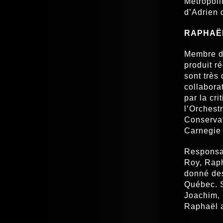
Metropoli
d’Adrien 
RAPHAË
Membre de
produit r
sont très
collabora
par la cr
l’Orchest
Conservat
Carnegie 
Responsab
Roy, Raph
donné des
Québec. S
Joachim, 
Raphaël 