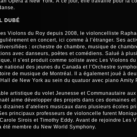
tan Opera à New York. À ce jour, elle travaille pour la c
danse.
L DUBÉ
s Violons du Roy depuis 2008, le violoncelliste Raph
égulièrement en concert, ici comme à l’étranger. Ses activ
 diversifiées : orchestre de chambre, musique de chambre
tions avec danseurs, poètes et comédiens.
Salué à plus
itique, il s’est produit comme soliste avec Les Violons du
re national des jeunes du Canada et l’Orchestre symph
oire de musique de Montréal. Il a également joué à deu
Hall de New York au sein du quatuor avec piano Amity 
le artistique du volet Jeunesse et Communautaire aux
aël aime développer des projets dans ces domaines e
 dizaines d’ateliers musicaux dans plusieurs écoles pr
es principaux professeurs de violoncelle furent Moniqu
Carole Sirois et Timothy Eddy.
Avant de rejoindre Les V
a été membre du New World Symphony.