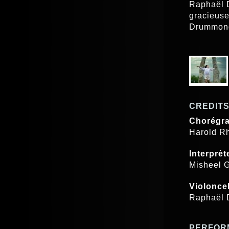
Raphaël D
gracieuse
Drummond
CREDIT
Chorégra
Harold Rh
Interprèt
Misheel 
Violoncel
Raphaël 
PERFOR