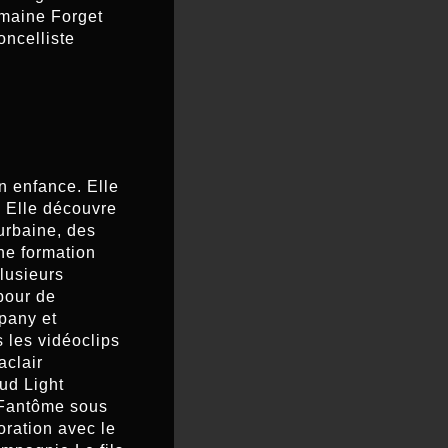
omaine Forget
oncelliste
n enfance. Elle
. Elle découvre
urbaine, des
ne formation
plusieurs
pour de
pany et
 les vidéoclips
aclair
ud Light
 Fantôme sous
oration avec le